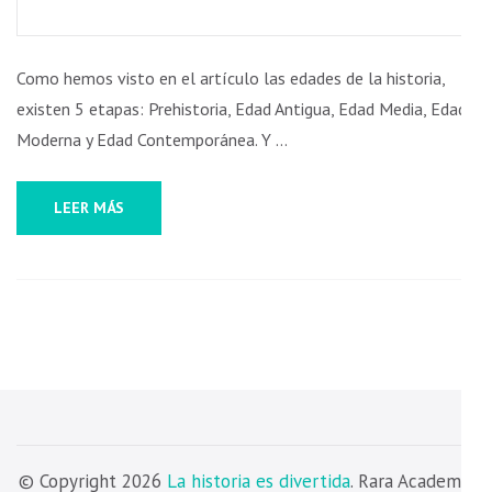
funcionalidad
ANTIGUA
y estructura
PARA
de la web, en
Como hemos visto en el artículo las edades de la historia,
base a cómo
NIÑOS
se usa la
existen 5 etapas: Prehistoria, Edad Antigua, Edad Media, Edad
web.
Moderna y Edad Contemporánea. Y …
Experiencia
LEER MÁS
Para que
nuestra web
funcione lo
mejor posible
durante tu
visita. Si
rechaza estas
cookies,
algunas
funcionalidades
desaparecerán
de la web.
© Copyright 2026
La historia es divertida
. Rara Academic