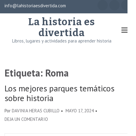
Saltar
info@lahistoriaesdivertida.com
×
al
La historia es
contenido
(presiona
divertida
la
Libros, lugares y actividades para aprender historia
tecla
Intro)
Etiqueta:
Roma
Los mejores parques temáticos
sobre historia
Por
DAVINIA HERAS CUBILLO
MAYO 17, 2024
EN
DEJA UN COMENTARIO
LOS
MEJORES