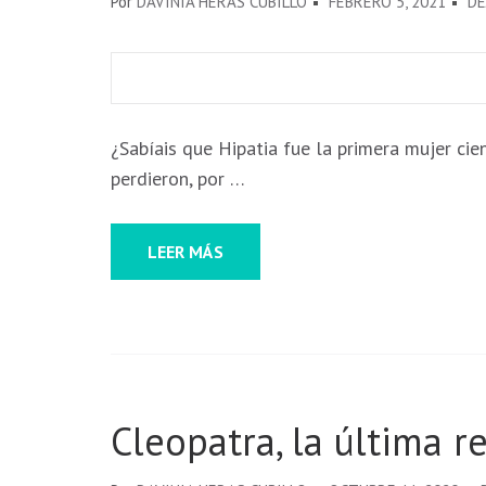
Por
DAVINIA HERAS CUBILLO
FEBRERO 5, 2021
DE
Necesarias
¿Sabíais que Hipatia fue la primera mujer ci
Estas
perdieron, por …
cookies no
son
opcionales.
LEER MÁS
Son
necesarias
para que
funcione la
web.
Cleopatra, la última r
Estadísticas
Para que