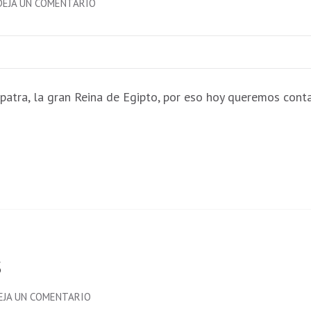
EN
DEJA UN COMENTARIO
CLEOPATRA,
LA
ÚLTIMA
REINA
atra, la gran Reina de Egipto, por eso hoy queremos conta
DE
EGIPTO
s
EN
EJA UN COMENTARIO