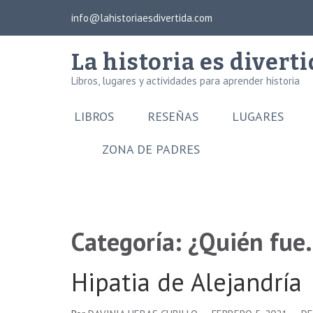
Saltar
info@lahistoriaesdivertida.com
×
al
contenido
La historia es divert
(presiona
Libros, lugares y actividades para aprender historia
la
tecla
LIBROS
RESEÑAS
LUGARES
Intro)
ZONA DE PADRES
Categoría:
¿Quién fue
Hipatia de Alejandría