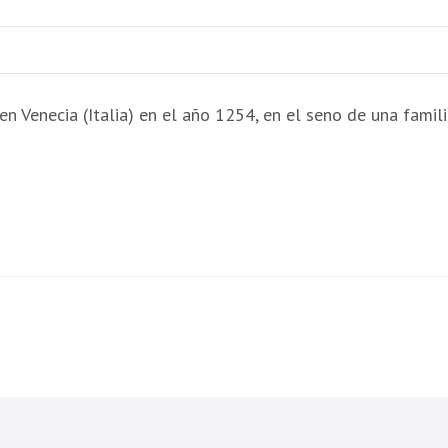
MARCO
POLO
PARA
NIÑOS
n Venecia (Italia) en el año 1254, en el seno de una famil