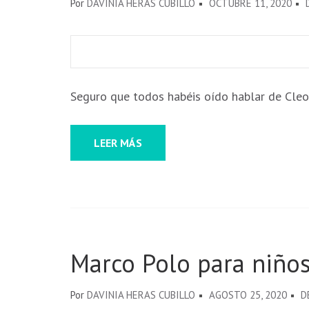
Por
DAVINIA HERAS CUBILLO
OCTUBRE 11, 2020
podamos
mejorar la
funcionalidad
y estructura
de la web, en
base a cómo
Seguro que todos habéis oído hablar de Cleop
se usa la
web.
LEER MÁS
Experiencia
Para que
nuestra web
funcione lo
mejor posible
durante tu
Marco Polo para niño
visita. Si
rechaza estas
cookies,
Por
DAVINIA HERAS CUBILLO
AGOSTO 25, 2020
D