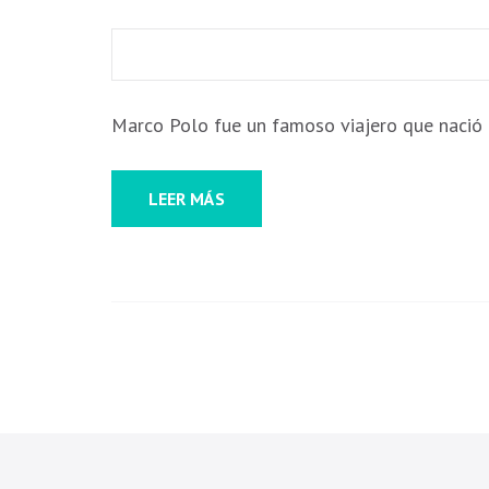
algunas
funcionalidades
desaparecerán
de la web.
Marco Polo fue un famoso viajero que nació e
Marketing
Al compartir tus
LEER MÁS
intereses y
comportamiento
mientras visitas
nuestro sitio,
aumentas la
posibilidad de
ver contenido y
ofertas
personalizados.