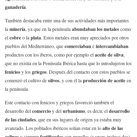
ganadería
.
También destacaba entre una de sus actividades más importantes
minería
abundaban los metales
la
, ya que en la península
como
cobre
plata
el
o la
. Estos metales eran muy apreciados por otros
comerciaban
intercambiaban
pueblos del Mediterráneo, que
e
aceite de oliva
productos con los iberos, como por ejemplo el
,
que no existía en la Península Ibérica hasta que lo introdujeron los
fenicios
griegos
y los
. Después del contacto con estos pueblos se
olivos
producción de aceite
comenzó el cultivo de
, y con él la
en
la península.
Este contacto con fenicios y griegos favoreció también el
comercio
urbanismo
desarrollo
desarrollo del
y del
, es decir, el
de las ciudades
, que en sus lugares de origen ya estaba muy
alto de las
avanzado. Los poblados ibéricos solían estar en lo
colinas
fortificados
y siempre
con murallas (a veces incluso dos),