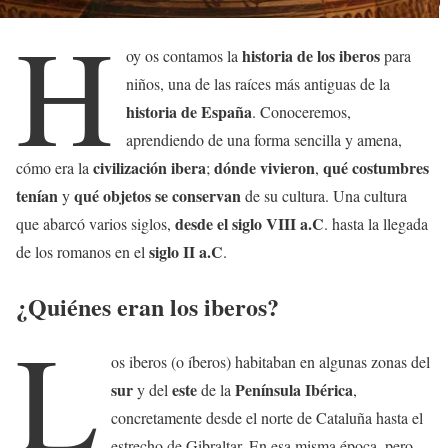
H
historia de los iberos
oy os contamos la
para
niños, una de las raíces más antiguas de la
historia de España
. Conoceremos,
aprendiendo de una forma sencilla y amena,
civilización ibera
dónde vivieron
qué costumbres
cómo era la
;
,
tenían
qué objetos se conservan
y
de su cultura. Una cultura
desde el siglo VIII a.C
que abarcó varios siglos,
. hasta la llegada
siglo II a.C
de los romanos en el
.
¿Quiénes eran los iberos?
L
os iberos (o íberos) habitaban en algunas zonas del
sur
este
Península Ibérica
y del
de la
,
concretamente desde el norte de Cataluña hasta el
estrecho de Gibraltar. En esa misma época, pero