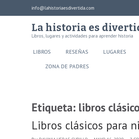
Saltar
info@lahistoriaesdivertida.com
×
al
contenido
La historia es divert
(presiona
Libros, lugares y actividades para aprender historia
la
tecla
LIBROS
RESEÑAS
LUGARES
Intro)
ZONA DE PADRES
Etiqueta:
libros clásic
Libros clásicos para 