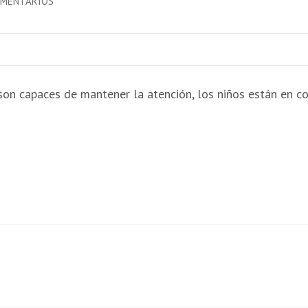
EN
OMENTARIOS
LIBROS
CLÁSICOS
PARA
NIÑOS
on capaces de mantener la atención, los niños están en c
DE
10
A
12
AÑOS