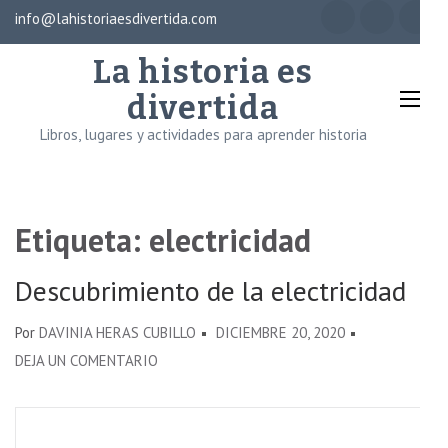
Saltar
info@lahistoriaesdivertida.com
×
al
La historia es
contenido
(presiona
divertida
la
Libros, lugares y actividades para aprender historia
tecla
Intro)
Etiqueta:
electricidad
Descubrimiento de la electricidad
Por
DAVINIA HERAS CUBILLO
DICIEMBRE 20, 2020
EN
DEJA UN COMENTARIO
DESCUBRIMIENTO
DE
LA