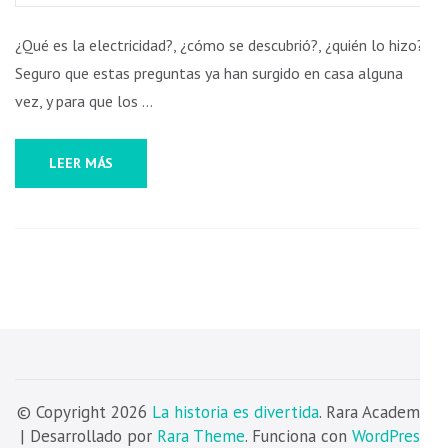
ELECTRICIDAD
¿Qué es la electricidad?, ¿cómo se descubrió?, ¿quién lo hizo?
Seguro que estas preguntas ya han surgido en casa alguna
vez, y para que los …
Necesarias
Estas
LEER MÁS
cookies no
son
opcionales.
Son
necesarias
para que
funcione la
web.
Estadísticas
Para que
© Copyright 2026
La historia es divertida
. Rara Academic
podamos
| Desarrollado por
Rara Theme
. Funciona con
WordPress
.
mejorar la