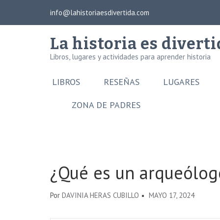
Saltar
info@lahistoriaesdivertida.com
×
al
contenido
La historia es divert
(presiona
Libros, lugares y actividades para aprender historia
la
tecla
LIBROS
RESEÑAS
LUGARES
Intro)
ZONA DE PADRES
¿Qué es un arqueólog
Por
DAVINIA HERAS CUBILLO
MAYO 17, 2024