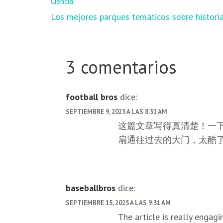
Ciencia
Navegación
Los mejores parques temáticos sobre histori
de
entradas
3 comentarios
football bros
dice:
SEPTIEMBRE 9, 2025 A LAS 8:31 AM
这篇文章写得真清楚！一
扇通往过去的大门，太酷
baseballbros
dice:
SEPTIEMBRE 15, 2025 A LAS 9:31 AM
The article is really engag