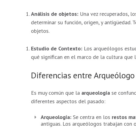
algunas
funcionalidades
Análisis de objetos:
Una vez recuperados, lo
desaparecerán
de la web.
determinar su función, origen, y antigüedad.
objetos.
Marketing
Estudio de Contexto:
Los arqueólogos estudi
Al compartir tus
qué significan en el marco de la cultura que 
intereses y
comportamiento
mientras visitas
Diferencias entre Arqueólogo
nuestro sitio,
aumentas la
posibilidad de
Es muy común que la
arqueología
se confun
ver contenido y
diferentes aspectos del pasado:
ofertas
personalizados.
Arqueología:
Se centra en los
restos ma
antiguas. Los arqueólogos trabajan con ob