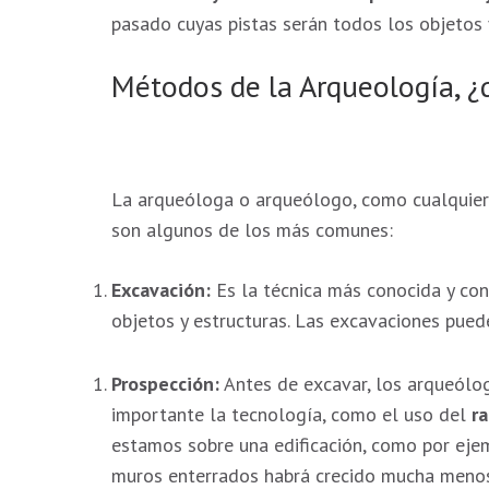
podamos
pasado cuyas pistas serán todos los objetos 
mejorar la
funcionalidad
Métodos de la Arqueología, 
y estructura
de la web, en
base a cómo
se usa la
web.
La arqueóloga o arqueólogo, como cualquier o
son algunos de los más comunes:
Experiencia
Excavación:
Es la técnica más conocida y con
Para que
nuestra web
objetos y estructuras. Las excavaciones puede
funcione lo
mejor posible
Prospección:
Antes de excavar, los arqueólo
durante tu
importante la tecnología, como el uso del
r
visita. Si
rechaza estas
estamos sobre una edificación, como por ejem
cookies,
muros enterrados habrá crecido mucha menos 