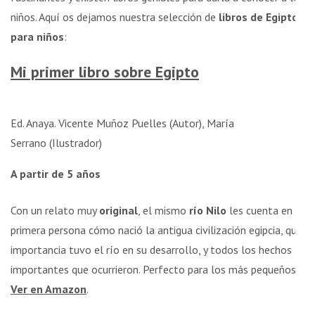
niños. Aquí os dejamos nuestra selección de
libros de Egipto
para niños
:
Mi primer libro sobre Egipto
Necesarias
Estas
cookies no
Ed. Anaya. Vicente Muñoz Puelles (Autor), María
son
Serrano (Ilustrador)
opcionales.
Son
A partir de 5 años
necesarias
para que
funcione la
Con un relato muy
original
, el mismo
río Nilo
les cuenta en
web.
primera persona cómo nació la antigua civilización egipcia, qué
importancia tuvo el río en su desarrollo, y todos los hechos
Estadísticas
importantes que ocurrieron. Perfecto para los más pequeños.
Para que
Ver en Amazon
.
podamos
mejorar la