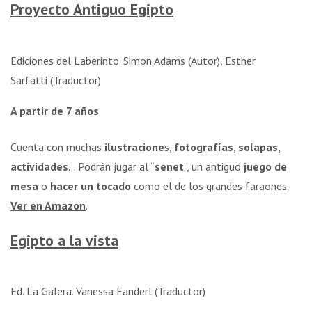
Proyecto Antiguo Egipto
funcionalidad
y estructura
de la web, en
base a cómo
Ediciones del Laberinto. Simon Adams (Autor), Esther
se usa la
web.
Sarfatti (Traductor)
A partir de 7 años
Experiencia
Para que
Cuenta con muchas
ilustracione
s,
fotografías
,
solapas
,
nuestra web
actividades
… Podrán jugar al “
senet
“, un antiguo
juego de
funcione lo
mejor posible
mesa
o
hacer un tocado
como el de los grandes faraones.
durante tu
Ver en Amazon
.
visita. Si
rechaza estas
Egipto a la vista
cookies,
algunas
funcionalidades
desaparecerán
Ed. La Galera. Vanessa Fanderl (Traductor)
de la web.