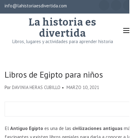
Saltar
info@lahistoriaesdivertida.com
×
al
La historia es
contenido
(presiona
divertida
la
Libros, lugares y actividades para aprender historia
tecla
Intro)
Libros de Egipto para niños
Por
DAVINIA HERAS CUBILLO
MARZO 10, 2021
El
Antiguo Egipto
es una de las
civilizaciones antiguas
más
fascinantes y existen libros geniales para darla a conocer a los