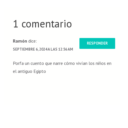
entradas
1 comentario
Ramón
dice:
RESPONDER
SEPTIEMBRE 6, 2024 A LAS 12:56 AM
Porfa un cuento que narre cómo vivían los niños en
el antiguo Egipto