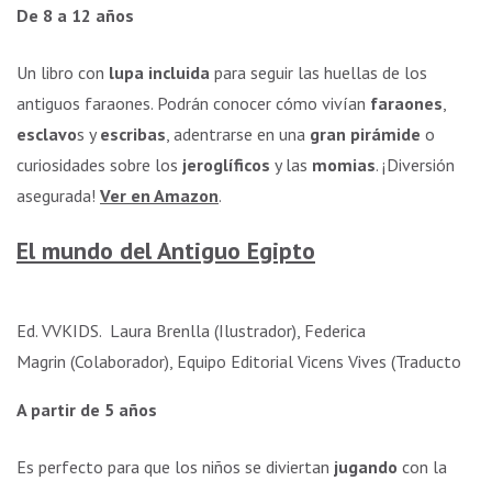
De 8 a 12 años
Marketing
Al compartir tus
Un libro con
lupa incluida
para seguir las huellas de los
intereses y
antiguos faraones. Podrán conocer cómo vivían
faraones
,
comportamiento
esclavo
s y
escribas
, adentrarse en una
gran pirámide
o
mientras visitas
nuestro sitio,
curiosidades sobre los
jeroglíficos
y las
momias
. ¡Diversión
aumentas la
asegurada!
Ver en Amazon
.
posibilidad de
ver contenido y
ofertas
El mundo del Antiguo Egipto
personalizados.
Ed. VVKIDS. Laura Brenlla (Ilustrador), Federica
Magrin (Colaborador), Equipo Editorial Vicens Vives (Traductor)
A partir de 5 años
Es perfecto para que los niños se diviertan
jugando
con la