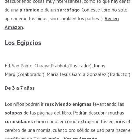
descubriendo cosas muy interesantes, como lo que hay dentro
de una
pirámide
o de un
sarcófago
. Con este libro no sólo
aprenderán los niños, sino también los padres ;).
Ver en
Amazon
.
Los Egipcios
Ed. San Pablo. Chaaya Prabhat (Ilustrador), Jonny
Marx (Colaborador), María Jesús García González (Traductor)
De 3 a 7 años
Los niños podrán ir
resolviendo enigmas
levantando las
solapas
de las páginas del libro. Podrán descubrir muchas
curiosidades
como conocer cómo extrajeron los egipcios el
cerebro de una momia, cuánto oro sólido se usó para hacer el
sarcófago de Tutankamón…
Ver en Amazón
.