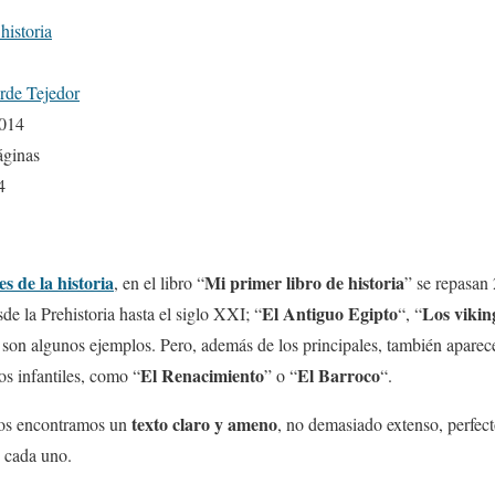
historia
rde Tejedor
2014
áginas
4
s de la historia
Mi primer libro de historia
, en el libro “
” se repasan
El Antiguo Egipto
Los vikin
sde la Prehistoria hasta el siglo XXI; “
“, “
 son algunos ejemplos. Pero, además de los principales, también aparec
El Renacimiento
El Barroco
s infantiles, como “
” o “
“.
texto claro y ameno
dos encontramos un
, no demasiado extenso, perfect
e cada uno.