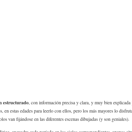
n estructurado
, con información precisa y clara, y muy bien explicada 
os, en estas edades para leerlo con ellos, pero los más mayores lo disfru
olos van fijándose en las diferentes escenas dibujadas (y son geniales).
irige, encuadra cada período en los siglos correspondientes, apenas cita