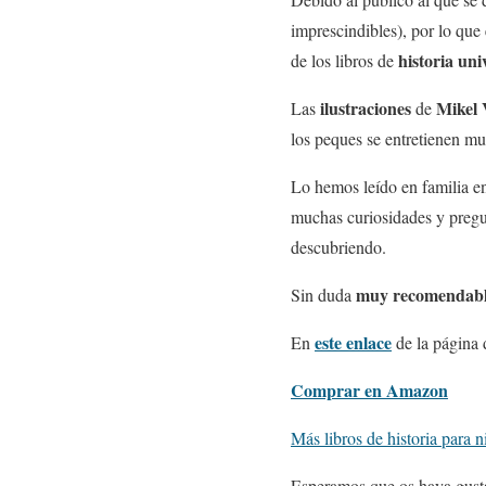
imprescindibles), por lo que 
historia uni
de los libros de
ilustraciones
Mikel 
Las
de
los peques se entretienen m
Lo hemos leído en familia e
muchas curiosidades y pregun
descubriendo.
muy recomendab
Sin duda
este enlace
En
de la página
Comprar en Amazon
Más libros de historia para n
Esperamos que os haya gustad