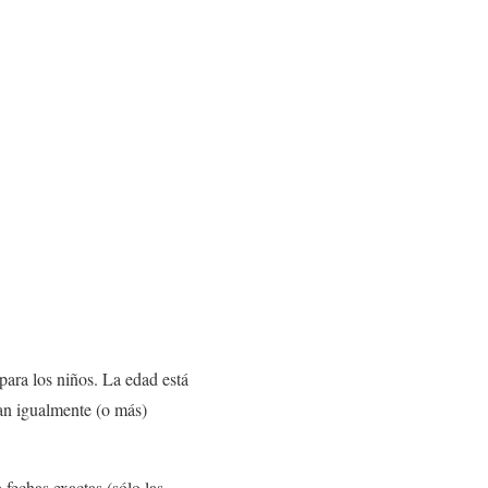
para los niños. La edad está
tan igualmente (o más)
 fechas exactas (sólo las