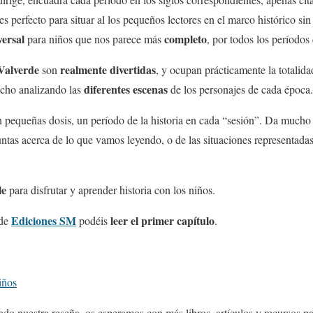
es perfecto para situar al los pequeños lectores en el marco histórico si
versal
completo
para niños que nos parece más
, por todos los períodos 
Valverde
realmente divertidas
son
, y ocupan prácticamente la totalida
diferentes escenas
ucho analizando las
de los personajes de cada época.
n pequeñas dosis, un período de la historia en cada “sesión”. Da much
tas acerca de lo que vamos leyendo, o de las situaciones representadas
le
para disfrutar y aprender historia con los niños.
Ediciones SM
leer el
primer capítulo
 de
podéis
.
iños
o nuestra reseña, os esperamos con más libros, artículos y recursos pa