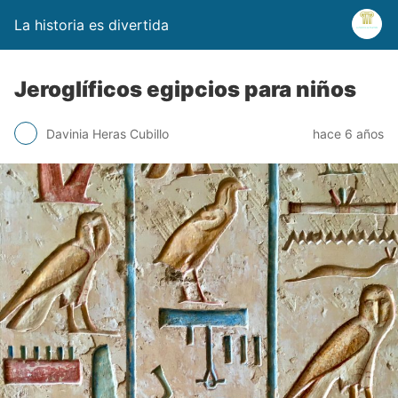
La historia es divertida
Jeroglíficos egipcios para niños
Davinia Heras Cubillo
hace 6 años