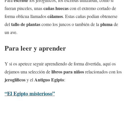
escribir
Para
los jeroglíficos, los escribas utilizaban, como si
cañas huecas
fueran pinceles, unas
con el extremo cortado de
cálamos
forma oblicua llamados
. Estas cañas podían obtenerse
tallo de plantas
pluma
del
como los juncos o también de la
de
un ave.
Para leer y aprender
Y si os apetece seguir aprendiendo de forma divertida, aquí os
libros para niños
dejamos una selección de
relacionados con los
jeroglíficos
Antiguo Egipto
y el
:
“El Egipto misterioso”