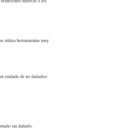
 extinciones masivas o los
que utiliza herramientas muy
con cuidado de no dañarlos:
rtarlo sin dañarlo.