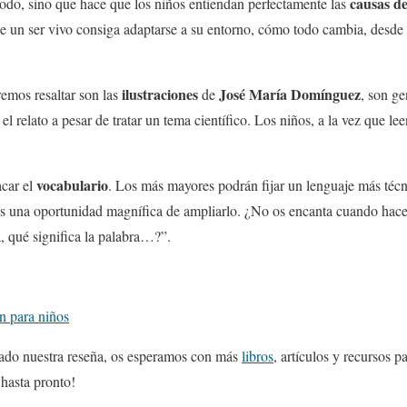
causas de
íodo, sino que hace que los niños entiendan perfectamente las
e un ser vivo consiga adaptarse a su entorno, cómo todo cambia, desde s
ilustraciones
José María Domínguez
emos resaltar son las
de
, son ge
l relato a pesar de tratar un tema científico. Los niños, a la vez que leen
vocabulario
car el
. Los más mayores podrán fijar un lenguaje más técni
s una oportunidad magnífica de ampliarlo. ¿No os encanta cuando hacen
 qué significa la palabra…?”.
n para niños
ado nuestra reseña, os esperamos con más
libros
, artículos y recursos p
¡hasta pronto!